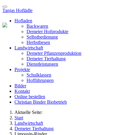
Tanjas Hoflädle
Hofladen
Backwaren
Demeter Hofprodukte
Selbstbedienung
Herbstbesen
Landwirtschaft
Demeter Pflanzenproduktion
Demeter Tierhaltung
Dienstleistungen
Projekte
Schulklassen
Hofführungen
Bilder
Kontakt
Online bestellen
Christian Binder Biobetrieb
Aktuelle Seite:
Start
Landwirtschaft
Demeter Tierhaltung
Limousin-Rinder