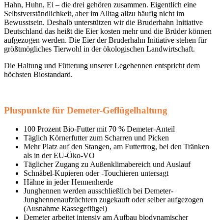
Hahn, Huhn, Ei – die drei gehören zusammen. Eigentlich eine
Selbstverständlichkeit, aber im Alltag allzu häufig nicht im
Bewusstsein. Deshalb unterstützen wir die Bruderhahn Initiative
Deutschland das heißt die Eier kosten mehr und die Brüder können
aufgezogen werden. Die Eier der Bruderhahn Initiative stehen für
größtmögliches Tierwohl in der ökologischen Landwirtschaft.
Die Haltung und Fütterung unserer Legehennen entspricht dem
höchsten Biostandard.
Pluspunkte für Demeter-Geflügelhaltung
100 Prozent Bio-Futter mit 70 % Demeter-Anteil
Täglich Körnerfutter zum Scharren und Picken
Mehr Platz auf den Stangen, am Futtertrog, bei den Tränken
als in der EU-Öko-VO
Täglicher Zugang zu Außenklimabereich und Auslauf
Schnäbel-Kupieren oder -Touchieren untersagt
Hähne in jeder Hennenherde
Junghennen werden ausschließlich bei Demeter-
Junghennenaufzüchtern zugekauft oder selber aufgezogen
(Ausnahme Rassegeflügel)
Demeter arbeitet intensiv am Aufbau biodynamischer