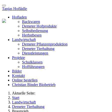
Tanjas Hoflädle
Hofladen
Backwaren
Demeter Hofprodukte
Selbstbedienung
Herbstbesen
Landwirtschaft
Demeter Pflanzenproduktion
Demeter Tierhaltung
Dienstleistungen
Projekte
Schulklassen
Hofführungen
Bilder
Kontakt
Online bestellen
Christian Binder Biobetrieb
Aktuelle Seite:
Start
Landwirtschaft
Demeter Tierhaltung
Braunvieh